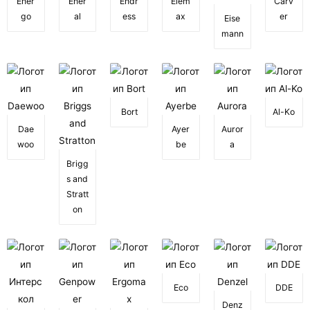
Ener
Ener
Endr
Elem
Carv
go
al
ess
ax
er
Eise
mann
Bort
Al-Ko
Dae
Ayer
Auror
woo
be
a
Brigg
s and
Stratt
on
Eco
DDE
Denz