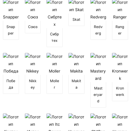
Skat
Snap
Союз
Redv
Rang
per
erg
er
Сибр
тех
Побе
Nikk
Molle
Makit
да
ey
r
a
Mast
Kron
eryar
werk
d