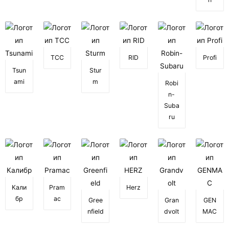
ТСС
RID
Profi
Tsun
Stur
ami
m
Robi
n-
Suba
ru
Кали
Pram
Herz
бр
ac
Gree
Gran
GEN
nfield
dvolt
MAC