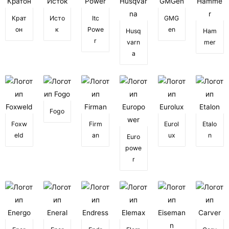
Крат
Исто
Itc
GMG
он
к
Powe
en
Husq
Ham
r
varn
mer
a
Fogo
Foxw
Firm
Eurol
Etalo
eld
an
ux
n
Euro
powe
r