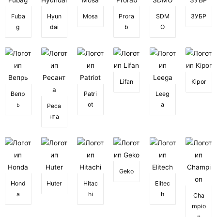
Fuba
Hyun
Mosa
Prora
SDM
ЗУБР
g
dai
b
O
Lifan
Kipor
Вепр
Patri
Leeg
ь
ot
a
Реса
нта
Geko
Hond
Huter
Hitac
Elitec
a
hi
h
Cha
mpio
n