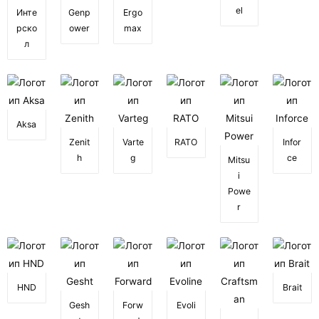
el
Инте
Genp
Ergo
рско
ower
max
л
Aksa
Zenit
Varte
RATO
Infor
h
g
ce
Mitsu
i
Powe
r
HND
Brait
Gesh
Forw
Evoli