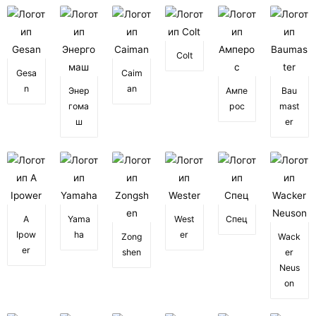
Colt
Gesa
Caim
n
an
Энер
Ампе
Bau
гома
рос
mast
ш
er
A
Yama
West
Спец
Ipow
ha
er
Zong
Wack
er
shen
er
Neus
on