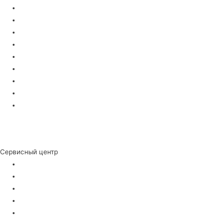
Триммеры
Воздуходувки
Кусторезы
Мойки высокого давления
Мотоблоки
Минитрактора
Райдеры
Культиваторы
Вертикуттеры
Ремонт бензоинструмента
Ремонт электроинструмента
Сервисный центр
О Сервисе
Сертификаты
Сотрудники
Вакансии
Гарантии