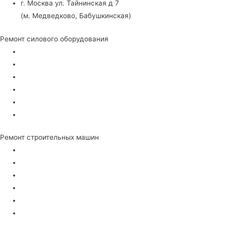
г. Москва ул. Тайнинская д 7
(м. Медведково, Бабушкинская)
Ремонт силового оборудования
Для сварки
Электрогенераторы
Стабилизаторы напряжения
Частотные преобразователи
Пуско-зарядные устройства
Воздушные компрессора
Ремонт строительных машин
Тепловые пушки
Виброплиты
Вибротрамбовки
Швонарезчики
Мотопомпы
Бензорезы