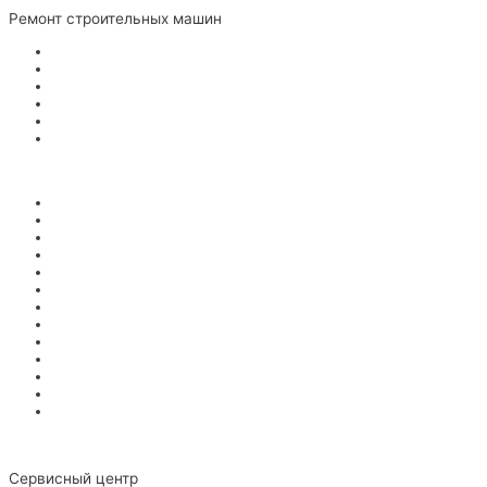
Ремонт строительных машин
Тепловые пушки
Виброплиты
Вибротрамбовки
Швонарезчики
Мотопомпы
Бензорезы
Ремонт садовой техники
Бензопилы
Снегоуборщики
Подметальные машины
Газонокосилки
Триммеры
Воздуходувки
Кусторезы
Мойки высокого давления
Мотоблоки
Минитрактора
Райдеры
Культиваторы
Вертикуттеры
Ремонт бензоинструмента
Ремонт электроинструмента
Сервисный центр