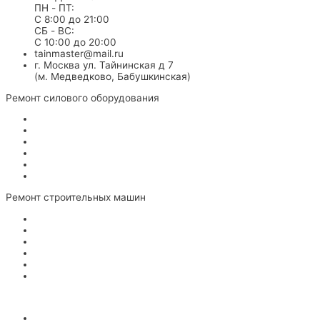
ПН - ПТ:
С 8:00 до 21:00
СБ - ВС:
С 10:00 до 20:00
tainmaster@mail.ru
г. Москва ул. Тайнинская д 7
(м. Медведково, Бабушкинская)
Ремонт силового оборудования
Для сварки
Электрогенераторы
Стабилизаторы напряжения
Частотные преобразователи
Пуско-зарядные устройства
Воздушные компрессора
Ремонт строительных машин
Тепловые пушки
Виброплиты
Вибротрамбовки
Швонарезчики
Мотопомпы
Бензорезы
Ремонт садовой техники
Бензопилы