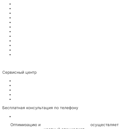
Снегоуборщики
Подметальные машины
Газонокосилки
Триммеры
Воздуходувки
Кусторезы
Мойки высокого давления
Мотоблоки
Минитрактора
Райдеры
Культиваторы
Вертикуттеры
Ремонт бензоинструмента
Ремонт электроинструмента
Сервисный центр
О Сервисе
Сертификаты
Сотрудники
Вакансии
Гарантии
Бесплатная консультация по телефону
Политика конфиденциальности
Оптимизацию и
SEO продвижение сайта
осуществляет