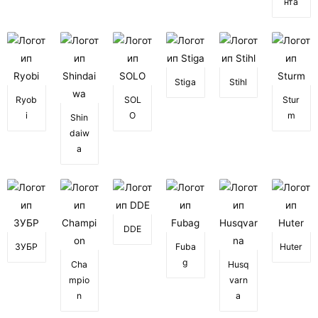
нта
Stiga
Stihl
Ryob
SOL
Stur
i
O
m
Shin
daiw
a
DDE
ЗУБР
Fuba
Huter
g
Cha
Husq
mpio
varn
n
a