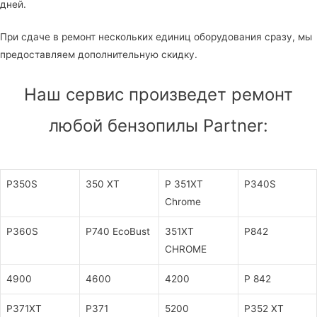
дней.
При сдаче в ремонт нескольких единиц оборудования сразу, мы
предоставляем дополнительную скидку.
Наш сервис произведет ремонт
любой бензопилы Partner:
P350S
350 XT
P 351XT
P340S
Chromе
P360S
P740 EcoBust
351XT
P842
CHROME
4900
4600
4200
P 842
P371XT
P371
5200
P352 XT