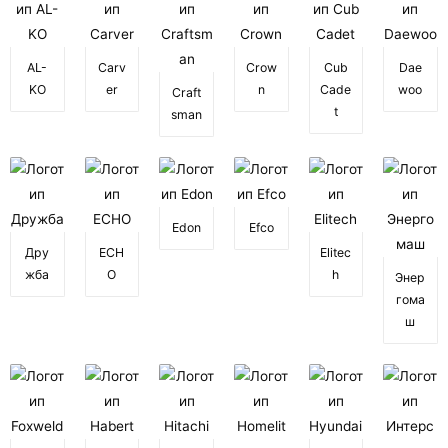
AL-
Carv
Crow
Cub
Dae
KO
er
n
Cade
woo
Craft
t
sman
Edon
Efco
Дру
ECH
Elitec
жба
O
h
Энер
гома
ш