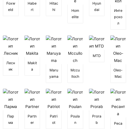
Foxw
Habe
Hitac
Hyun
eld
rt
hi
dai
Hom
Инте
elite
рско
л
MTD
Лесн
Makit
ик
a
Maru
Mccu
Oleo-
yama
lloch
Mac
Пар
Partn
Patri
Poula
Prora
ма
er
ot
n
b
Реса