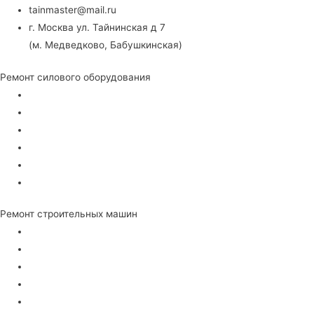
tainmaster@mail.ru
г. Москва ул. Тайнинская д 7
(м. Медведково, Бабушкинская)
Ремонт силового оборудования
Для сварки
Электрогенераторы
Стабилизаторы напряжения
Частотные преобразователи
Пуско-зарядные устройства
Воздушные компрессора
Ремонт строительных машин
Тепловые пушки
Виброплиты
Вибротрамбовки
Швонарезчики
Мотопомпы