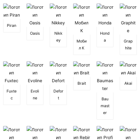
Piran
Oasis
Nikk
Hond
ey
a
Моби
Grap
л К
hite
Brait
Akai
Fuxte
Evoli
Defor
c
ne
t
Bau
mast
er